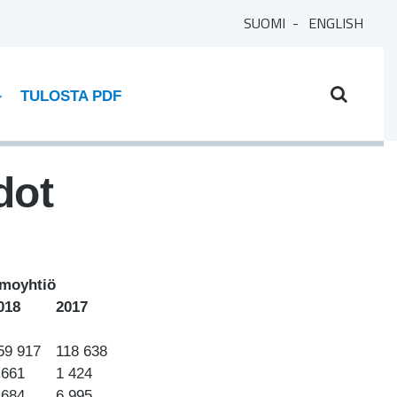
SUOMI
ENGLISH
TULOSTA PDF
dot
moyhtiö
018
2017
59 917
118 638
 661
1 424
 684
6 995