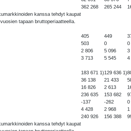
362 268
265 244
1
kkumarkkinoiden kanssa tehdyt kaupat
 vuosien tapaan bruttoperiaatteella.
405
449
3
503
0
0
2 806
5 096
3
3 713
5 545
4
183 671 1)
129 636 1)
8
36 138
21 433
5
16 826
2 613
1
236 635
153 682
9
-137
-262
0
4 428
2 968
1
240 926
156 388
9
kkumarkkinoiden kanssa tehdyt kaupat