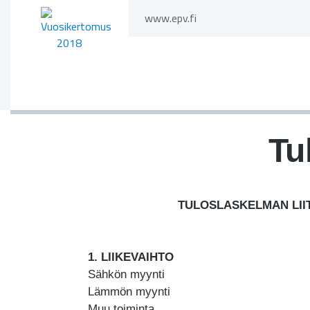
Skip
www.epv.fi
to
content
Tu
TULOSLASKELMAN LIITE
1. LIIKEVAIHTO
Sähkön myynti
Lämmön myynti
Muu toiminta