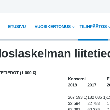
ETUSIVU
VUOSIKERTOMUS
TILINPÄÄTÖS
loslaskelman liitetie
TIEDOT (1 000 €)
Konserni
E
2018
2017
2
267 593 1)
182 085 1)
1
32 584
22 783
1
62 091
60 376
7