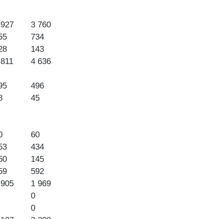
 927
3 760
55
734
28
143
 811
4 636
95
496
8
45
0
60
53
434
50
145
59
592
 905
1 969
0
0