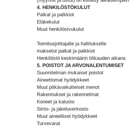
(myynnit ja ostot) on esitetty aikaisempien
4. HENKILÖSTÖKULUT
Palkat ja palkkiot
Eläkekulut
Muut henkilösivukulut
Toimitusjohtajalle ja hallitukselle
maksetut palkat ja palkkiot
Henkilöstö keskimäärin tilikauden aikana
5. POISTOT JA ARVONALENTUMISET
Suunnitelman mukaiset poistot
Aineettomat hyödykkeet
Muut pitkävaikutteiset menot
Rakennukset ja rakennelmat
Koneet ja kalusto
Siirto- ja jakeluverkosto
Muut aineelliset hyödykkeet
Turvevarat