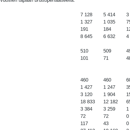
 vuosien tapaan bruttoperiaatteella.
7 128
5 414
3
1 327
1 035
7
191
184
1
8 645
6 632
4
510
509
4
101
71
4
460
460
6
1 427
1 247
3
3 120
1 904
1
18 833
12 182
6
3 384
3 259
1
72
72
0
117
43
0