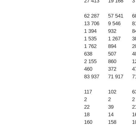
27 413
19 168
3
62 287
57 541
6
13 706
9 546
8
1 394
932
8
1 535
1 267
3
1 762
894
2
638
507
4
2 155
860
1
460
372
4
83 937
71 917
7
117
102
6
2
2
2
22
39
2
18
14
1
160
158
1