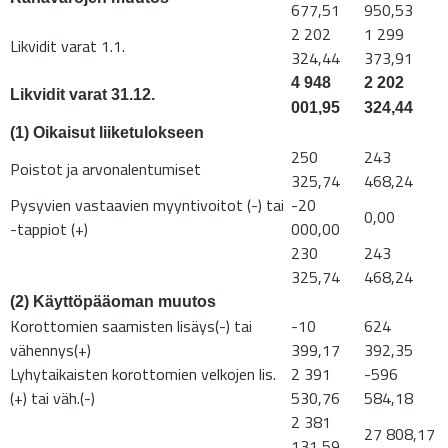
677,51
950,53
2 202
1 299
Likvidit varat 1.1.
324,44
373,91
4 948
2 202
Likvidit varat 31.12.
001,95
324,44
(1) Oikaisut liiketulokseen
250
243
Poistot ja arvonalentumiset
325,74
468,24
Pysyvien vastaavien myyntivoitot (-) tai
-20
0,00
-tappiot (+)
000,00
230
243
325,74
468,24
(2) Käyttöpääoman muutos
Korottomien saamisten lisäys(-) tai
-10
624
vähennys(+)
399,17
392,35
Lyhytaikaisten korottomien velkojen lis.
2 391
-596
(+) tai väh.(-)
530,76
584,18
2 381
27 808,17
131,59