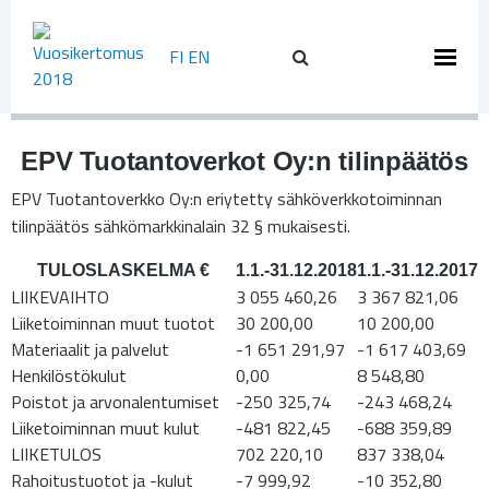
Skip
to
FI
EN
content
EPV Tuotantoverkot Oy:n tilinpäätös
EPV Tuotantoverkko Oy:n eriytetty sähköverkkotoiminnan
tilinpäätös sähkömarkkinalain 32 § mukaisesti.
TULOSLASKELMA €
1.1.-31.12.2018
1.1.-31.12.2017
LIIKEVAIHTO
3 055 460,26
3 367 821,06
Liiketoiminnan muut tuotot
30 200,00
10 200,00
Materiaalit ja palvelut
-1 651 291,97
-1 617 403,69
Henkilöstökulut
0,00
8 548,80
Poistot ja arvonalentumiset
-250 325,74
-243 468,24
Liiketoiminnan muut kulut
-481 822,45
-688 359,89
LIIKETULOS
702 220,10
837 338,04
Rahoitustuotot ja -kulut
-7 999,92
-10 352,80