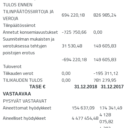
TULOS ENNEN
TILINPÄÄTÖSSIIRTOJA JA
694 220,18
826 985,24
VEROJA
Tilinpäätössiirrot
Annetut konserniavustukset
-725 750,66
0,00
Suunnitelman mukaisten ja
verotuksessa tehtyjen
31 530,48
149 605,83
poistojen erotus
-694 220,18
149 605,83
Tuloverot
Tilikauden verot
0,00
-195 311,12
TILIKAUDEN TULOS
0,00
781 279,95
TASE €
31.12.2018
31.12.2017
VASTAAVAA
PYSYVÄT VASTAAVAT
Aineettomat hyödykkeet
154 637,09
174 341,49
4 128
Aineelliset hyödykkeet
4 477 454,48
075,82