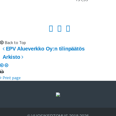
Back to Top
EPV Alueverkko Oy:n tilinpäätös
Arkisto
Print page