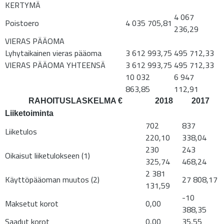
KERTYMÄ
4 067
Poistoero
4 035 705,81
236,29
VIERAS PÄÄOMA
Lyhytaikainen vieras pääoma
3 612 993,75
495 712,33
VIERAS PÄÄOMA YHTEENSÄ
3 612 993,75
495 712,33
10 032
6 947
863,85
112,91
RAHOITUSLASKELMA €
2018
2017
Liiketoiminta
702
837
Liiketulos
220,10
338,04
230
243
Oikaisut liiketulokseen (1)
325,74
468,24
2 381
Käyttöpääoman muutos (2)
27 808,17
131,59
-10
Maksetut korot
0,00
388,35
Saadut korot
0,00
35,55