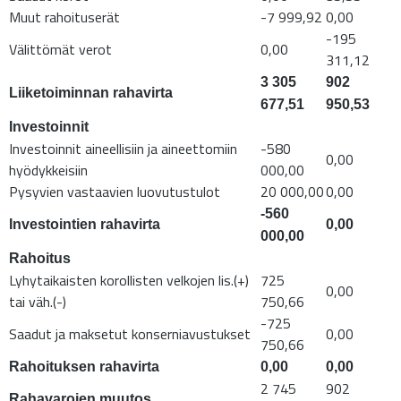
Muut rahoituserät
-7 999,92
0,00
-195
Välittömät verot
0,00
311,12
3 305
902
Liiketoiminnan rahavirta
677,51
950,53
Investoinnit
Investoinnit aineellisiin ja aineettomiin
-580
0,00
hyödykkeisiin
000,00
Pysyvien vastaavien luovutustulot
20 000,00
0,00
-560
Investointien rahavirta
0,00
000,00
Rahoitus
Lyhytaikaisten korollisten velkojen lis.(+)
725
0,00
tai väh.(-)
750,66
-725
Saadut ja maksetut konserniavustukset
0,00
750,66
Rahoituksen rahavirta
0,00
0,00
2 745
902
Rahavarojen muutos