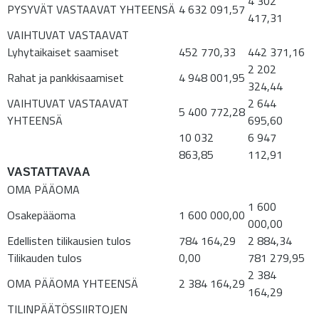
4 302
PYSYVÄT VASTAAVAT YHTEENSÄ
4 632 091,57
417,31
VAIHTUVAT VASTAAVAT
Lyhytaikaiset saamiset
452 770,33
442 371,16
2 202
Rahat ja pankkisaamiset
4 948 001,95
324,44
VAIHTUVAT VASTAAVAT
2 644
5 400 772,28
YHTEENSÄ
695,60
10 032
6 947
863,85
112,91
VASTATTAVAA
OMA PÄÄOMA
1 600
Osakepääoma
1 600 000,00
000,00
Edellisten tilikausien tulos
784 164,29
2 884,34
Tilikauden tulos
0,00
781 279,95
2 384
OMA PÄÄOMA YHTEENSÄ
2 384 164,29
164,29
TILINPÄÄTÖSSIIRTOJEN